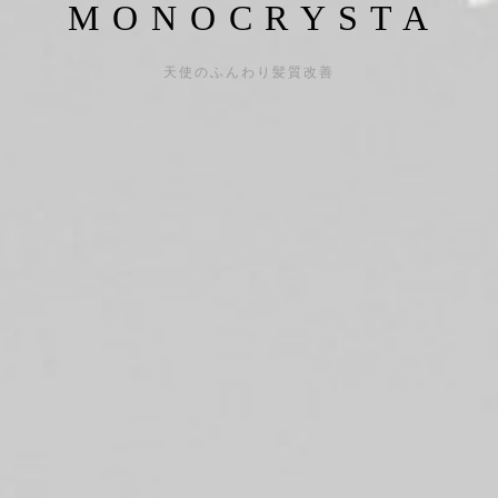
M O N O C R Y S T A
天使のふんわり髪質改善